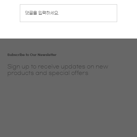
8월 영중일 개강반 안내
댓글을 입력하세요.
Subscribe to Our Newsletter
Sign up to receive updates on new
products and special offers