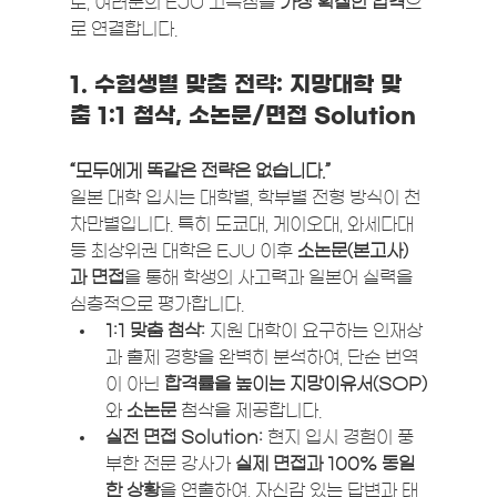
로, 여러분의 EJU 고득점을 
가장 확실한 합격
으
로 연결합니다.
1. 수험생별 맞춤 전략: 지망대학 맞
춤 1:1 첨삭, 소논문/면접 Solution
“모두에게 똑같은 전략은 없습니다.”
일본 대학 입시는 대학별, 학부별 전형 방식이 천
차만별입니다. 특히 도쿄대, 게이오대, 와세다대 
등 최상위권 대학은 EJU 이후 
소논문(본고사)
과 면접
을 통해 학생의 사고력과 일본어 실력을 
심층적으로 평가합니다.
1:1 맞춤 첨삭:
 지원 대학이 요구하는 인재상
과 출제 경향을 완벽히 분석하여, 단순 번역
이 아닌 
합격률을 높이는 지망이유서(SOP)
와 
소논문
 첨삭을 제공합니다.
실전 면접 Solution:
 현지 입시 경험이 풍
부한 전문 강사가 
실제 면접과 100% 동일
한 상황
을 연출하여, 자신감 있는 답변과 태