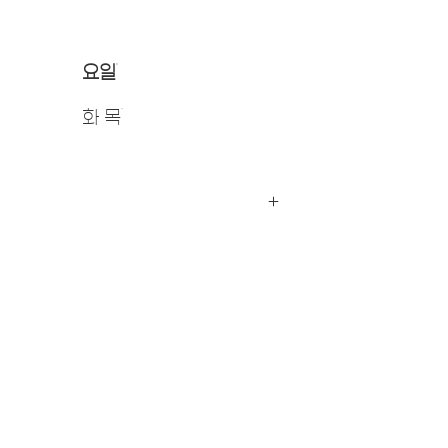
요일
화 목