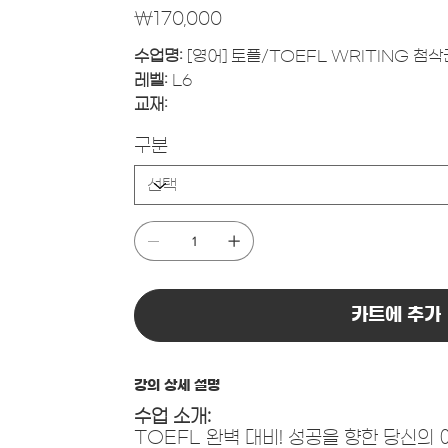
가
₩170,000
격
수업명:
[영어] 토플/TOEFL WRITING 첨삭
레벨:
L6
교재:
구분
카트에 추가
강의 상세 설명
수업 소개:
TOEFL 완벽 대비! 성공을 향한 당신의