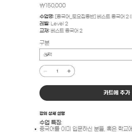
가
₩150,000
격
수업명:
[중국어_토요집중반] 베스트 중국어 2 (
레벨:
Level 2
교재:
베스트 중국어 2
구분
카트에 추가
강의 상세 설명
수업 특징
:
중국어를 이미 입문하신 분들, 혹은 학교