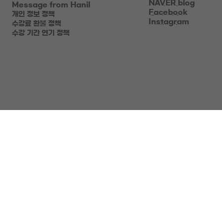
NAVER blog
Message from Hanil
Facebook
개인 정보 정책
Instagram
수강료 환불 정책
수강 기간 연기 정책
Contact
강동구 천호대로 1006
브라운스톤천호​ 5층
천호역 7·8번 출구 연결 통로
Tel: 02-472-0021