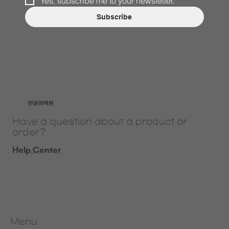
Yes, subscribe me to your newsletter.
*
Subscribe
​한일어학원
Have a question about a product or
order?
Help Center
Menu