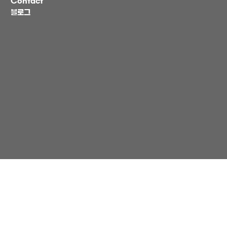
Contact
블로그
Follow Us
About HANIL
NAVER blog
Message from Hanil
Facebook