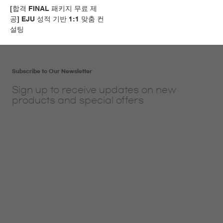
[합격 FINAL 패키지 무료 제
공] EJU 성적 기반 1:1 맞춤 컨
설팅
Subscribe to Our Newsletter
Sign up to receive updates on new
products and special offers