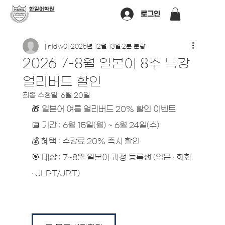
​한일어학원
로그인
jinldw01
2025년 12월 13일
2분 분량
2026 7-8월 일본어 8주 특강
얼리버드 할인
최종 수정일:
6월 20일
🎁 일본어 여름 얼리버드 20% 할인 이벤트
📅 기간 : 6월 15일(월) ~ 6월 24일(수)
💰 혜택 : 수강료 20% 즉시 할인
🎯 대상 : 7~8월 일본어 과정 등록생 (입문 · 회화 
· JLPT/JPT)