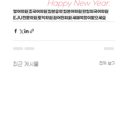
Happy New Year.
영어학원
중국어학원
일본유학
일본어학원
한일외국어학원
EJU전문학원
토익학원
원어민회화
새해복많이받으세요
전체 보기
최근 게시물