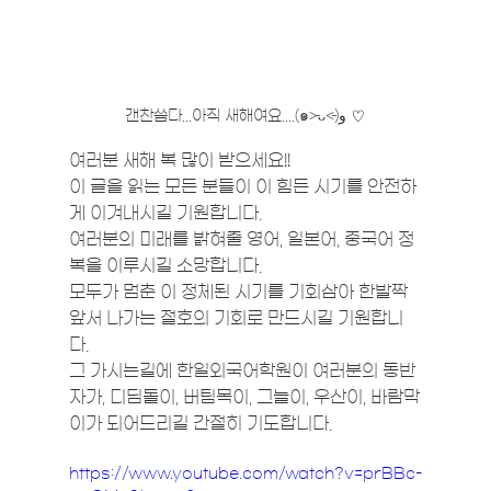
갠찬씀다...아직 새해여요....(๑˃̵ᴗ˂̵)و ♡
여러분 새해 복 많이 받으세요!! 
이 글을 읽는 모든 분들이 이 힘든 시기를 안전하
게 이겨내시길 기원합니다.
여러분의 미래를 밝혀줄 영어, 일본어, 중국어 정
복을 이루시길 소망합니다.
모두가 멈춘 이 정체된 시기를 기회삼아 한발짝 
앞서 나가는 절호의 기회로 만드시길 기원합니
다.
그 가시는길에 한일외국어학원이 여러분의 동반
자가, 디딤돌이, 버팀목이, 그늘이, 우산이, 바람막
이가 되어드리길 간절히 기도합니다. 
https://www.youtube.com/watch?v=prBBc-