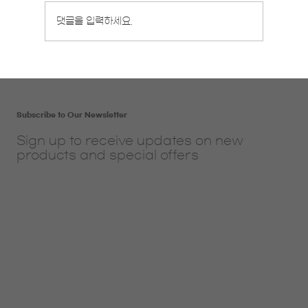
8월 영중일 개강반 안내
댓글을 입력하세요.
Subscribe to Our Newsletter
Sign up to receive updates on new
products and special offers