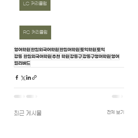
LC 커리큘럼
RC 커리큘럼
영어학원
한일외국어학원
한일어학원
토익학원
토익
강동 한일외국어학원
추천 학원
강동구
강동구영어학원
영어
얼리버드
전체 보기
최근 게시물