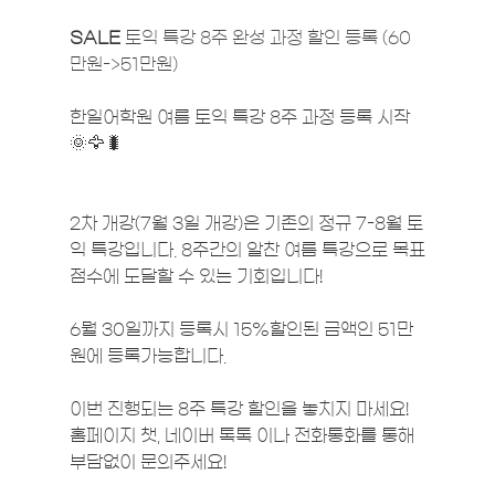
SALE
토익 특강 8주 완성 과정 할인 등록 (60
만원->51만원)
한일어학원 여름 토익 특강 8주 과정 등록 시작
🌞🦅🐛  
2차 개강(7월 3일 개강)은 기존의 정규 7-8월 토
익 특강입니다. 8주간의 알찬 여름 특강으로 목표
점수에 도달할 수 있는 기회입니다!  
6뭘 30일까지 등록시 15%할인된 금액인 51만
원에 등록가능합니다. 
이번 진행되는 8주 특강 할인을 놓치지 마세요!   
홈페이지 챗, 네이버 톡톡 이나 전화통화를 통해 
부담없이 문의주세요!  