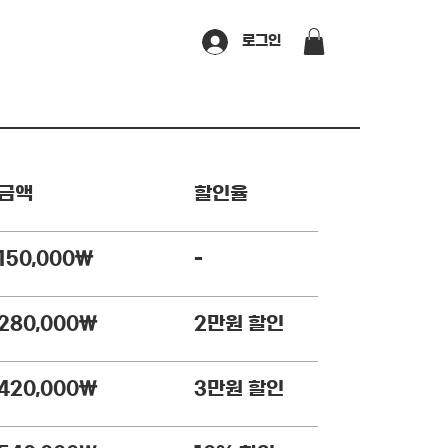
로그인
할인율
금액
-
150,000￦
2만원 할인
280,000￦
3만원 할인
420,000￦