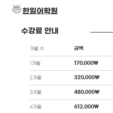
​한일어학원
수강료 안내
금액
개월 수
170,000￦
1개월
320,000￦
2개월
480,000￦
3개월
612,000
￦
4개월