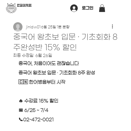
​한일어학원
로그인
jinldw01
6월 25일
1분 분량
중국어 왕초보 입문 · 기초회화 8
주완성반 15% 할인
최종 수정일:
6월 26일
중국어, 처음이어도 괜찮습니다
중국어 왕초보 입문 · 기초회화 8주 완성
🇨🇳 한어병음부터 시작
🔥 수강료 15% 할인
📅 6/25 ~ 7/4
📞02-472-0021